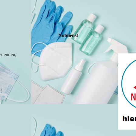
Notdienst
enenden,
!