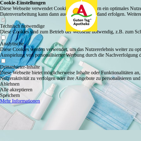
Cookie-Einstellungen
Diese Webseite verwendet Cookies, um Besuchern ein optimales Nutzerer
Datenverarbeitung kann dann auch in einem Drittland erfolgen. Weiter
Technisch notwendige
Diese Cookies sind zum Betrieb der Webseite notwendig, z.B. zum Sch
Analytische
Diese Cookies werden verwendet, um das Nutzererlebnis weiter zu optim
Ausspielung von personalisierter Werbung durch die Nachverfolgung de
Drittanbieter-Inhalte
Diese Webseite bietet möglicherweise Inhalte oder Funktionalitäten an,
Nutzeraktivität zu verfolgen oder ihre Angebote zu personalisieren und
Ablehnen
Alle akzeptieren
Speichern
Mehr Informationen